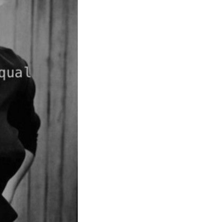
Sposa
Flower
Power
Roberta
Torresan
Meet
The
Planner
La