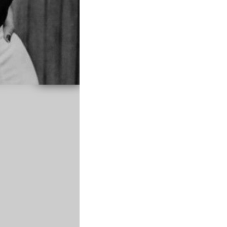
Casa
degli
Sposi
Contatti
Search