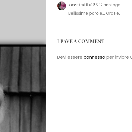
sweetmilla123
12 anni ago
Bellissime parole… Grazie.
LEAVE A COMMENT
Devi essere
connesso
per inviare
Galateo
Tendenze
Location
Abiti