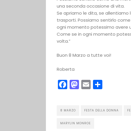
una seconda occasione di vita.
Se apriamo le dita, se allentiamo 
trasporti. Possiamo sentirlo come
ogni momento potessimo avere un’
Come se in ogni momento potess
volta.”
Buon 8 Marzo a tutte voi!
Roberta
Facebook
Mastodon
Email
Condi
8 MARZO
FESTA DELLA DONNA
F
MARYLIN MONROE