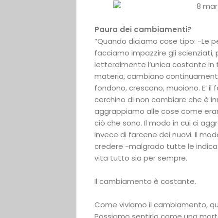
Paura dei cambiamenti?
“Quando diciamo cose tipo: -Le 
facciamo impazzire gli scienziati
letteralmente l’unica costante in tu
materia, cambiano continuamente,
fondono, crescono, muoiono.
E’ il
cerchino di non cambiare che è inna
aggrappiamo alle cose come erano
ciò che sono. Il modo in cui ci agg
invece di farcene dei nuovi. Il modo
credere -malgrado tutte le indicaz
vita tutto sia per sempre.
Il cambiamento è costante.
Come viviamo il cambiamento, qu
Possiamo sentirlo come una mort