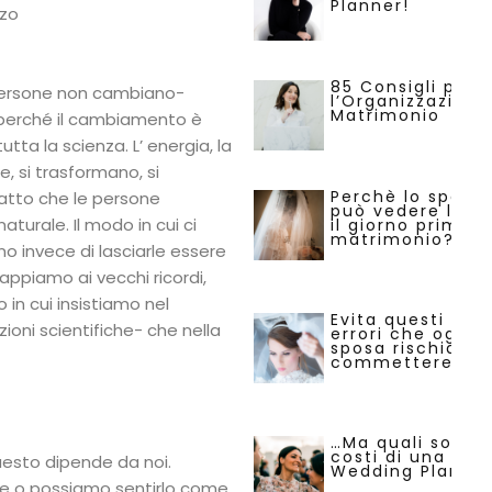
Planner!
85 Consigli per
persone non cambiano-
l’Organizzazione
Matrimonio
, perché il cambiamento è
tta la scienza. L’ energia, la
 si trasformano, si
Perchè lo sposo
 fatto che le persone
può vedere la s
turale. Il modo in cui ci
il giorno prima d
matrimonio?
 invece di lasciarle essere
rappiamo ai vecchi ricordi,
 in cui insistiamo nel
Evita questi 29
ioni scientifiche- che nella
errori che ogni
sposa rischia di
commettere.
…Ma quali sono i
costi di una
esto dipende da noi.
Wedding Planne
e o possiamo sentirlo come