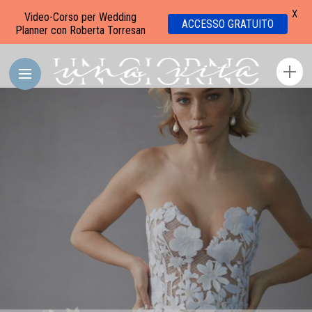
X
Video-Corso per Wedding
ACCESSO GRATUITO
Planner con Roberta Torresan