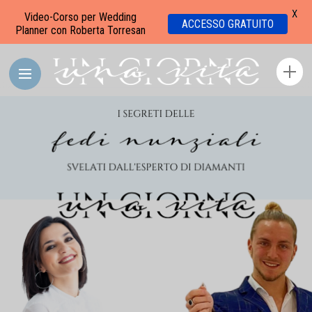
X
Video-Corso per Wedding
ACCESSO GRATUITO
Planner con Roberta Torresan