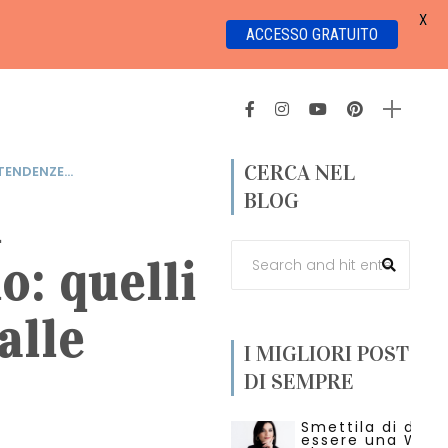
X
ACCESSO GRATUITO
CERCA NEL
 TENDENZE...
BLOG
l
: quelli
alle
I MIGLIORI POST
DI SEMPRE
Smettila di dire 
essere una Wed