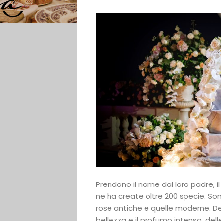
Casa
degli
Sposi
Contatti
Search
Prendono il nome dal loro padre, i
ne ha create oltre 200 specie. Son
rose antiche e quelle moderne. De
bellezza e il profumo intenso, dell