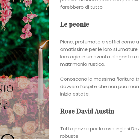
Sposa
farebbero di tutto.
Flower
Le peonie
Power
Piene, profumate e soffici come u
Roberta
amatissime per le loro sfumature
loro agio in un evento elegante e 
Torresan
matrimonio rustico.
Meet
Conoscono la massima fioritura tr
davvero l’ospite che non può man
inizio estate.
The
Rose David Austin
Planner
La
Tutte pazze per le rose inglesi Da
robuste.