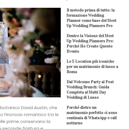
Il metodo prima di tutto: la
formazione Wedding
Planner come base del Meet
Up Wedding Planners Pro
Dentro la Visione del Meet
Up Wedding Planners Pro:
Perché Ho Creato Questo
Evento
Le 5 Location più iconiche
per un matrimonio di lusso a
Roma
Dal Welcome Party al Post
Wedding Brunch: Guida
Completa al Multi Day
Wedding di Lusso
l botanico David Austin, che
Perché dietro un
matrimonio perfetto ci sono
o l’incrocio romantico tra le
centinaia di WhatsApp e call
lle prime conservano la
notturne
e seconde fioritura e