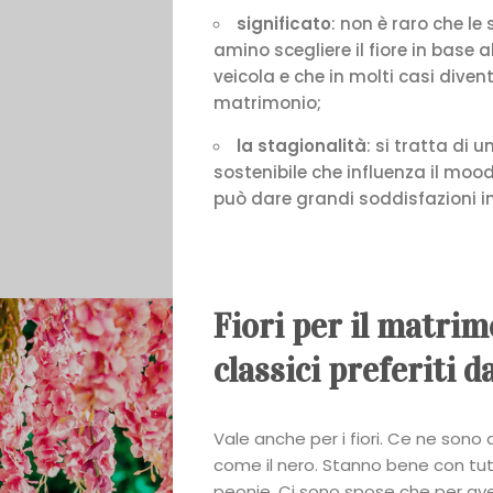
significato
: non è raro che l
amino scegliere il fiore in base a
veicola e che in molti casi diven
matrimonio;
la stagionalità
: si tratta di 
sostenibile che influenza il moo
può dare grandi soddisfazioni in 
Galateo
Tendenze
Fiori per il matrim
classici preferiti d
Location
Abiti
Vale anche per i fiori. Ce ne sono 
come il nero. Stanno bene con tut
peonie. Ci sono spose che per ave