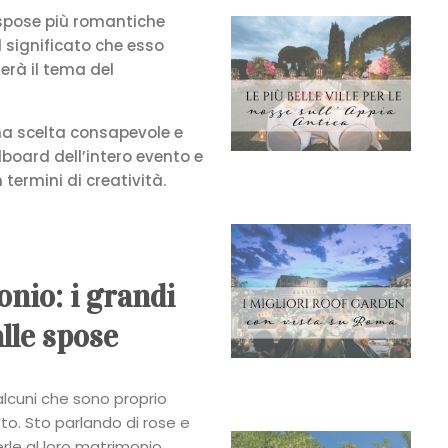
e spose più romantiche
l significato che esso
terà il tema del
una scelta consapevole e
dboard dell’intero evento e
termini di creatività.
onio: i grandi
alle spose
alcuni che sono proprio
to. Sto parlando di rose e
rle al loro matrimonio