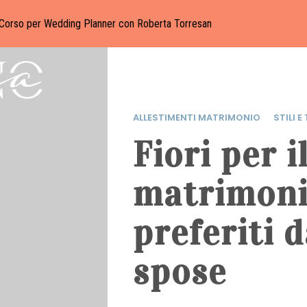
Corso per Wedding Planner con Roberta Torresan
ALLESTIMENTI MATRIMONIO
STILI E
Fiori per i
matrimonio
preferiti d
spose