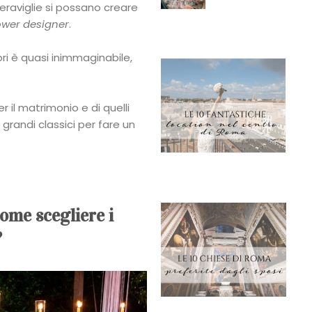
eraviglie si possano creare
ower designer
.
i è quasi inimmaginabile,
r il matrimonio e di quelli
 grandi classici per fare un
come scegliere i
?