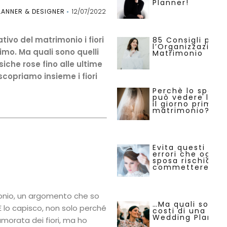
Planner!
ANNER & DESIGNER
12/07/2022
tivo del matrimonio i fiori
85 Consigli per
l’Organizzazione
imo. Ma quali sono quelli
Matrimonio
siche rose fino alle ultime
 scopriamo insieme i fiori
Perchè lo sposo
può vedere la s
il giorno prima d
matrimonio?
Evita questi 29
errori che ogni
sposa rischia di
commettere.
imonio, un argomento che so
…Ma quali sono i
E lo capisco, non solo perché
costi di una
Wedding Planne
orata dei fiori, ma ho