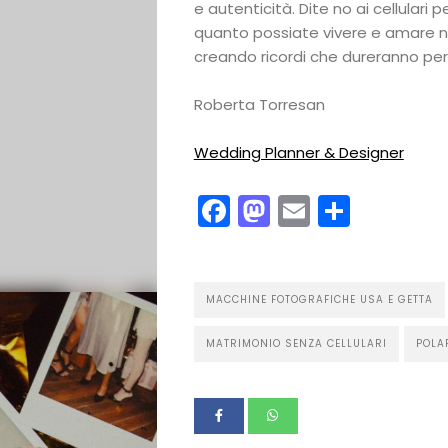
e autenticità. Dite no ai cellulari p
quanto possiate vivere e amare 
creando ricordi che dureranno pe
Roberta Torresan
Wedding Planner & Designer
Facebook
Mastodon
Email
Condi
Galateo
Tendenze
MACCHINE FOTOGRAFICHE USA E GETTA
Location
MATRIMONIO SENZA CELLULARI
POLA
Abiti