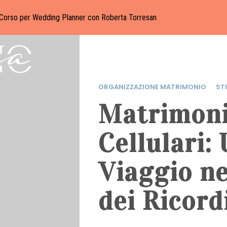
Corso per Wedding Planner con Roberta Torresan
ORGANIZZAZIONE MATRIMONIO
STI
Matrimoni
Cellulari:
Viaggio n
dei Ricord