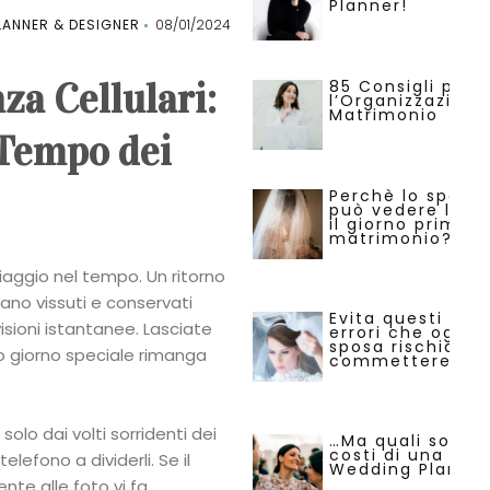
Planner!
ANNER & DESIGNER
08/01/2024
a Cellulari:
85 Consigli per
l’Organizzazione
Matrimonio
 Tempo dei
Perchè lo sposo
può vedere la s
il giorno prima d
matrimonio?
viaggio nel tempo.
Un ritorno
ano vissuti e conservati
Evita questi 29
visioni istantanee. Lasciate
errori che ogni
sposa rischia di
o giorno speciale rimanga
commettere.
olo dai volti sorridenti dei
…Ma quali sono i
costi di una
elefono a dividerli. Se il
Wedding Planne
nte alle foto vi fa