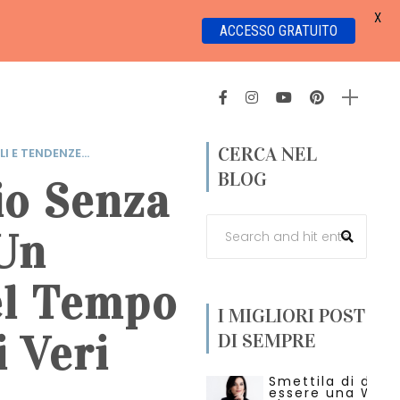
X
ACCESSO GRATUITO
CERCA NEL
LI E TENDENZE...
BLOG
o Senza
 Un
el Tempo
I MIGLIORI POST
i Veri
DI SEMPRE
Smettila di dire 
essere una Wed