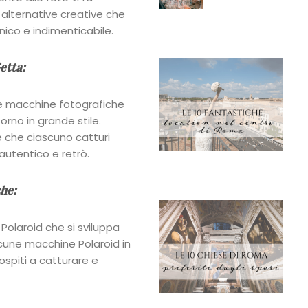
 alternative creative che
nico e indimenticabile.
etta:
Le macchine fotografiche
rno in grande stile.
ate che ciascuno catturi
utentico e retrò.
he:
Polaroid che si sviluppa
alcune macchine Polaroid in
 ospiti a catturare e