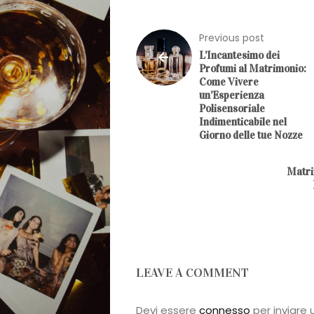
Sposa
Flower
Previous post
L’Incantesimo dei
Power
Profumi al Matrimonio:
Come Vivere
un’Esperienza
Roberta
Polisensoriale
Indimenticabile nel
Giorno delle tue Nozze
Torresan
Matri
Meet
The
Planner
LEAVE A COMMENT
La
Devi essere
connesso
per inviare