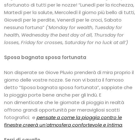
sfortunato di tutti per le nozze! “Lunedì per la ricchezza,
Martedì per la salute, Mercoledì il giorno più bello di tutti,
Giovedì per le perdite, Venerdì per le croci, Sabato
nessuna fortuna”
(‘Monday for wealth, Tuesday for
health, Wednesday the best day of all, Thursday for
losses, Friday for crosses, Saturday for no luck at all’)
Sposa bagnata sposa fortunata
Non disperate se Giove Pluvio prenderà di mira proprio il
giorno delle vostre nozze. Se non vi basta il famoso
detto “Sposa bagnata sposa fortunata”, sappiate che
la pioggia porte bene anche per gli Indù. E
non dimenticate che le giornate di pioggia in realtà
offrono grandi opportunità per meravigliosi scatti
fotografici; e
pensate a come la pioggia contro le
finestre creerà un’atmosfera confortevole e intima
.
Ferri di cavallo