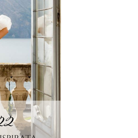
Galateo
Tendenze
Location
Abiti
Sposa
Flower