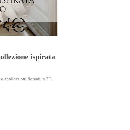
Power
Roberta
Torresan
Meet
ollezione ispirata
The
i e applicazioni floreali in 3D.
Planner
La
Casa
degli