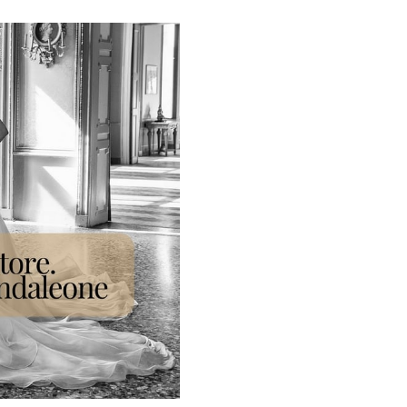
Galateo
Tendenze
Location
Abiti
Sposa
Flower