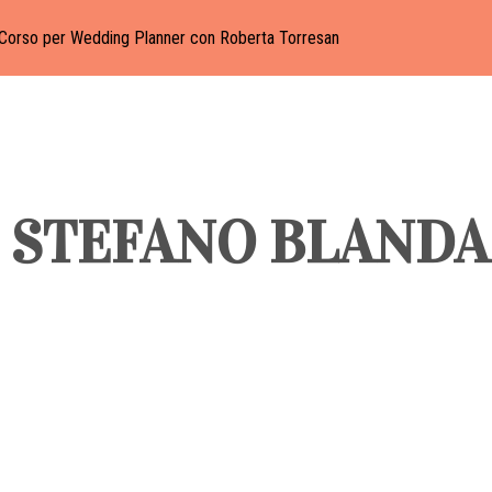
Corso per Wedding Planner con Roberta Torresan
A STEFANO BLAND