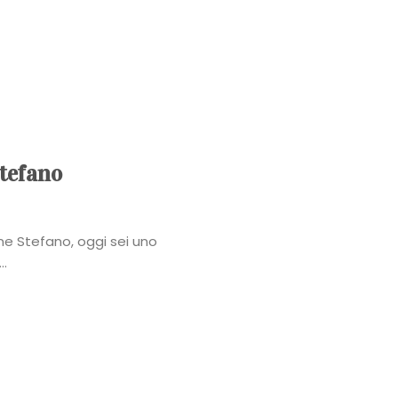
Power
Roberta
Torresan
Meet
Stefano
The
ne Stefano, oggi sei uno
Planner
..
La
Casa