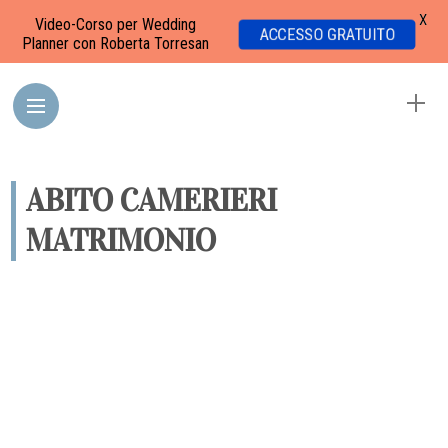
X
Video-Corso per Wedding
ACCESSO GRATUITO
Planner con Roberta Torresan
ABITO CAMERIERI
MATRIMONIO