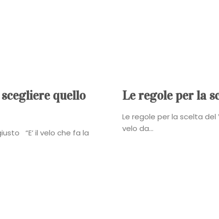
Power
Roberta
Torresan
Meet
 scegliere quello
Le regole per la s
The
Le regole per la scelta del
velo da...
usto “E’ il velo che fa la
Planner
La
Casa