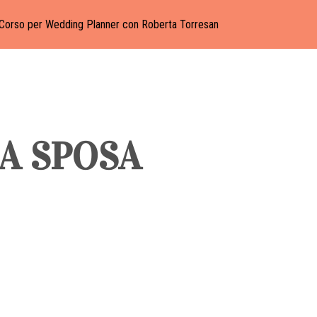
Corso per Wedding Planner con Roberta Torresan
DA SPOSA