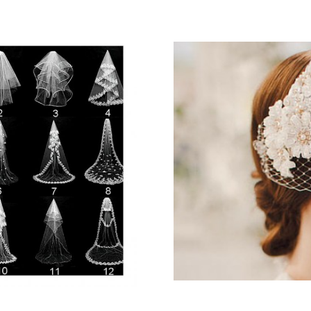
Galateo
Tendenze
Location
Abiti
Sposa
Flower