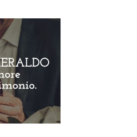
Galateo
Tendenze
Location
Abiti
Sposa
Flower