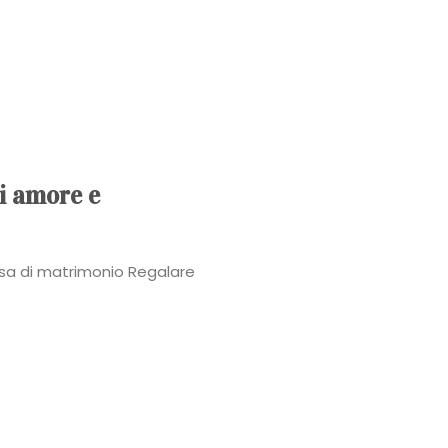
Power
Roberta
Torresan
Meet
di amore e
The
ssa di matrimonio Regalare
Planner
La
Casa