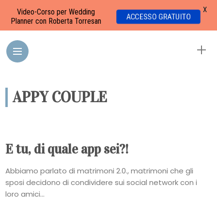
X
Video-Corso per Wedding
ACCESSO GRATUITO
Planner con Roberta Torresan
APPY COUPLE
E tu, di quale app sei?!
Abbiamo parlato di matrimoni 2.0., matrimoni che gli
sposi decidono di condividere sui social network con i
loro amici...