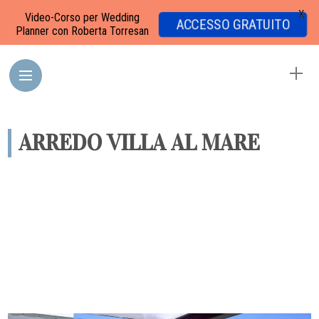
X
Video-Corso per Wedding
ACCESSO GRATUITO
Planner con Roberta Torresan
ARREDO VILLA AL MARE