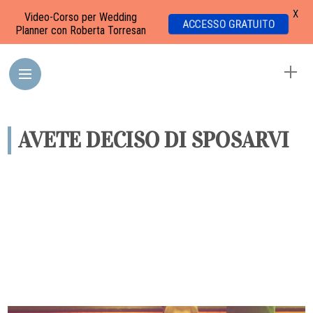
X
Video-Corso per Wedding
ACCESSO GRATUITO
Planner con Roberta Torresan
AVETE DECISO DI SPOSARVI