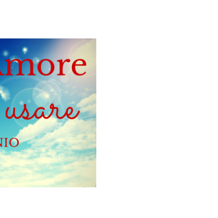
Galateo
Tendenze
Location
Abiti
Sposa
Flower