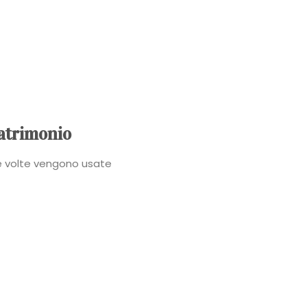
Power
Roberta
Torresan
Meet
matrimonio
The
e volte vengono usate
Planner
La
Casa
degli