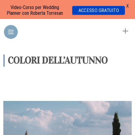
X
Video-Corso per Wedding
ACCESSO GRATUITO
Planner con Roberta Torresan
COLORI DELL’AUTUNNO