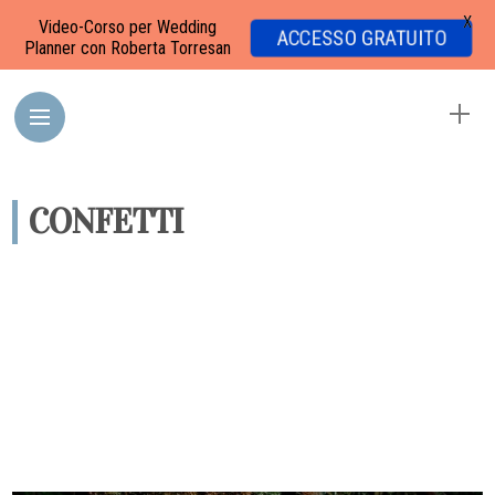
X
Video-Corso per Wedding
ACCESSO GRATUITO
Planner con Roberta Torresan
CONFETTI