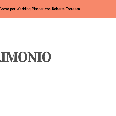
Corso per Wedding Planner con Roberta Torresan
RIMONIO