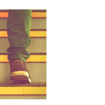
Galateo
Tendenze
Location
Abiti
Sposa
Flower