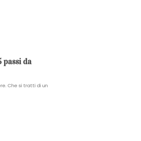
Power
Roberta
Torresan
Meet
5 passi da
The
e. Che si tratti di un
Planner
La
Casa