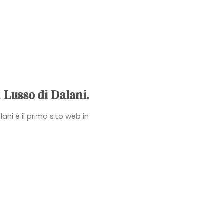
Power
Roberta
Torresan
Meet
 Lusso di Dalani.
The
ani è il primo sito web in
Planner
La
Casa
degli