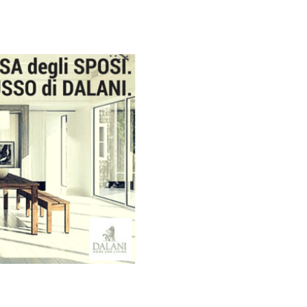
Galateo
Tendenze
Location
Abiti
Sposa
Flower