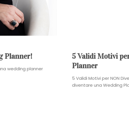
Power
Roberta
Torresan
Meet
g Planner!
5 Validi Motivi 
Planner
The
 una wedding planner
5 Validi Motivi per NON D
Planner
diventare una Wedding Plan
La
Casa