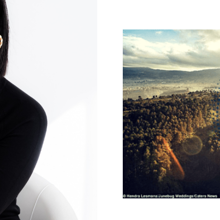
Galateo
Tendenze
Location
Abiti
Sposa
Flower