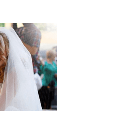
Galateo
Tendenze
Location
Abiti
Sposa
Flower