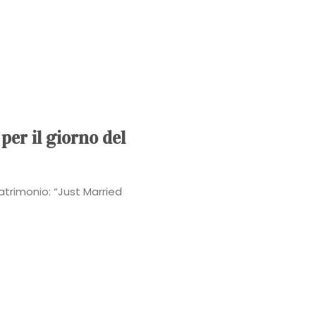
Power
Roberta
Torresan
Meet
per il giorno del
The
atrimonio: “Just Married
Planner
La
Casa