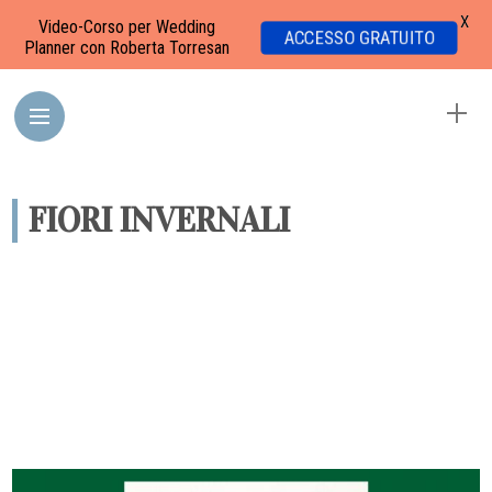
X
Video-Corso per Wedding
ACCESSO GRATUITO
Planner con Roberta Torresan
FIORI INVERNALI