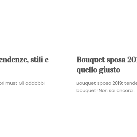
Power
Roberta
Torresan
Meet
ndenze, stili e
Bouquet sposa 2019
quello giusto
The
lori must Gli addobbi
Bouquet sposa 2019: tendenze
Planner
bouquet! Non sai ancora...
La
Casa