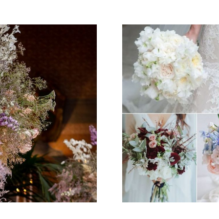
Galateo
Tendenze
Location
Abiti
Sposa
Flower