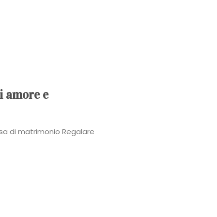
Power
Roberta
Torresan
Meet
di amore e
The
ssa di matrimonio Regalare
Planner
La
Casa