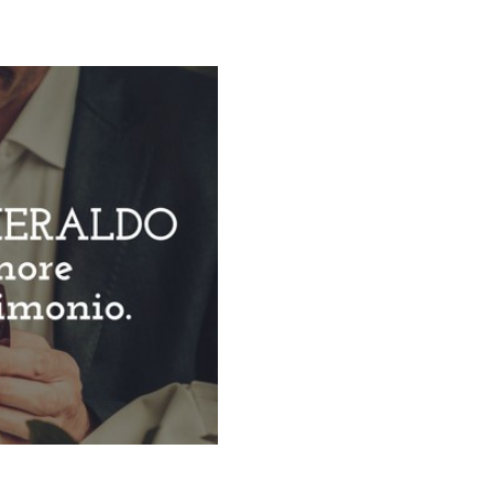
Galateo
Tendenze
Location
Abiti
Sposa
Flower