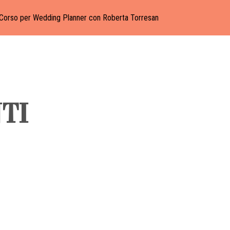
Corso per Wedding Planner con Roberta Torresan
TI