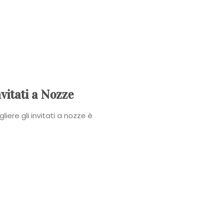
Power
Roberta
Torresan
Meet
vitati a Nozze
The
iere gli invitati a nozze è
Planner
La
Casa
degli