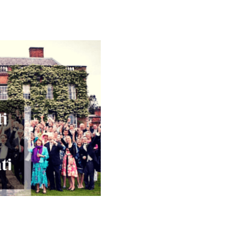
Galateo
Tendenze
Location
Abiti
Sposa
Flower