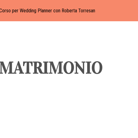
Corso per Wedding Planner con Roberta Torresan
I MATRIMONIO