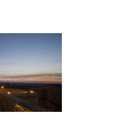
Galateo
Tendenze
Location
Abiti
Sposa
Flower