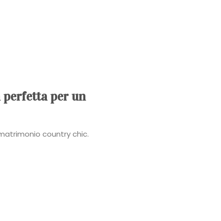
Power
Roberta
Torresan
Meet
n perfetta per un
The
n matrimonio country chic.
Planner
La
Casa