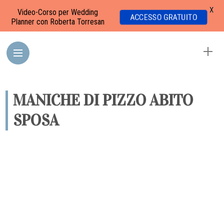
X
Video-Corso per Wedding
ACCESSO GRATUITO
Planner con Roberta Torresan
MANICHE DI PIZZO ABITO
SPOSA