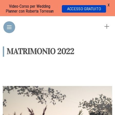
X
Video-Corso per Wedding
ACCESSO GRATUITO
Planner con Roberta Torresan
MATRIMONIO 2022