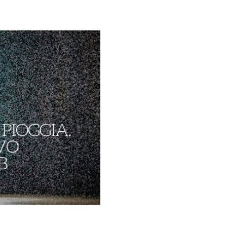
Galateo
Tendenze
Location
Abiti
Sposa
Flower