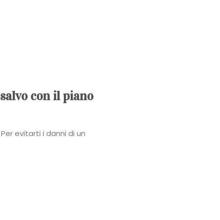
Power
Roberta
Torresan
Meet
salvo con il piano
The
Per evitarti i danni di un
Planner
La
Casa