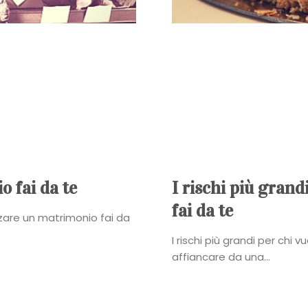
Sposa
Flower
Power
Roberta
Torresan
Meet
o fai da te
I rischi più grand
fai da te
The
zzare un matrimonio fai da
I rischi più grandi per chi 
Planner
affiancare da una...
La