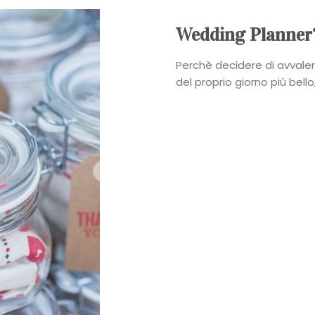
Casa
Wedding Planner?
degli
Perchè decidere di avvalers
del proprio giorno più bello, 
Sposi
Contatti
Search