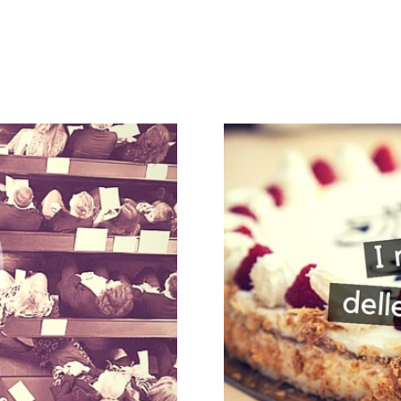
Galateo
Tendenze
Location
Abiti