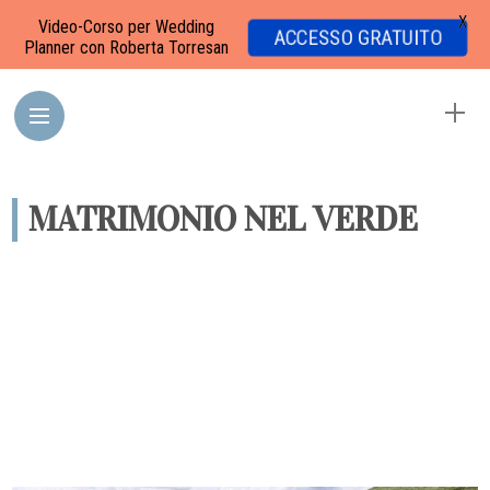
X
Video-Corso per Wedding
ACCESSO GRATUITO
Planner con Roberta Torresan
MATRIMONIO NEL VERDE