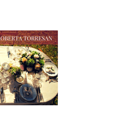
Galateo
Tendenze
Location
Abiti
Sposa
Flower