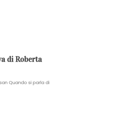
Power
Roberta
Torresan
Meet
va di Roberta
The
san Quando si parla di
Planner
La
Casa