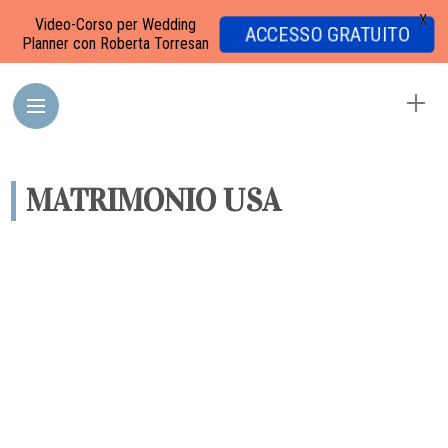
X
Video-Corso per Wedding
ACCESSO GRATUITO
Planner con Roberta Torresan
MATRIMONIO USA