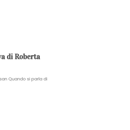
Power
Roberta
Torresan
Meet
va di Roberta
The
san Quando si parla di
Planner
La
Casa