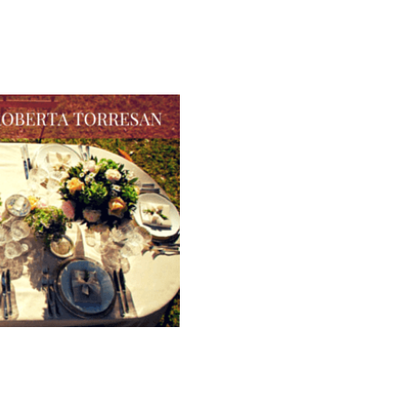
Galateo
Tendenze
Location
Abiti
Sposa
Flower