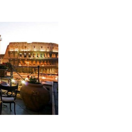
Galateo
Tendenze
Location
Abiti
Sposa
Flower