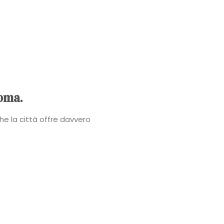
Power
Roberta
Torresan
Meet
oma.
The
e la città offre davvero
Planner
La
Casa
degli