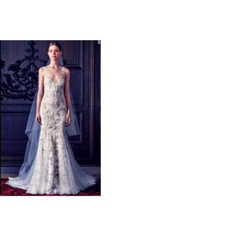
Galateo
Tendenze
Location
Abiti
Sposa
Flower