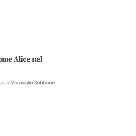
Power
Roberta
Torresan
Meet
ome Alice nel
The
 delle Meraviglie Sebbene
Planner
La
Casa