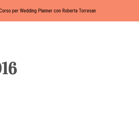
Corso per Wedding Planner con Roberta Torresan
16