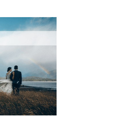
Galateo
Tendenze
Location
Abiti
Sposa
Flower