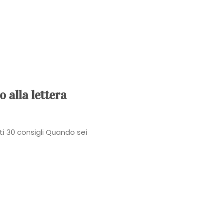
Power
Roberta
Torresan
Meet
 alla lettera
The
i 30 consigli Quando sei
Planner
La
Casa