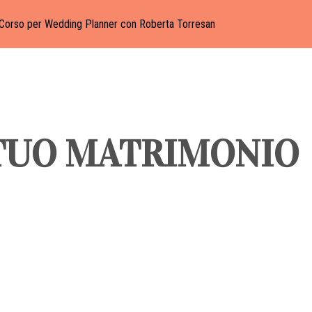
Corso per Wedding Planner con Roberta Torresan
 TUO MATRIMONIO