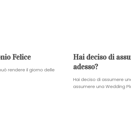
Galateo
nio Felice
Hai deciso di ass
adesso?
Tendenze
uò rendere il giorno delle
Hai deciso di assumere una
Location
assumere una Wedding Plan
Abiti
Sposa