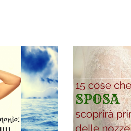
Flower
Power
Roberta
Torresan
Meet
The
Planner
La
Casa