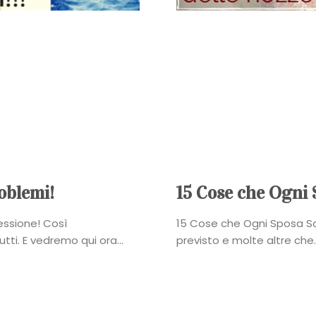
degli
Sposi
Contatti
Search
oblemi!
15 Cose che Ogni 
essione! Così
15 Cose che Ogni Sposa Sc
tti. E vedremo qui ora...
previsto e molte altre che..