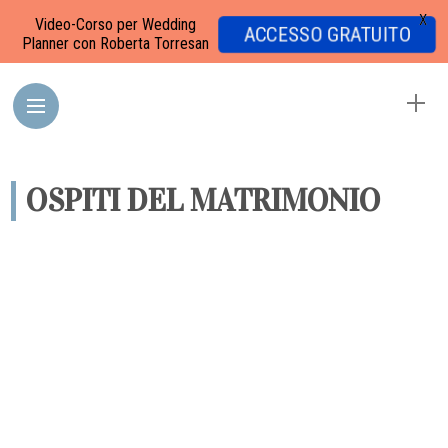
X
Video-Corso per Wedding
ACCESSO GRATUITO
Planner con Roberta Torresan
OSPITI DEL MATRIMONIO