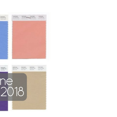
Galateo
Tendenze
Location
Abiti
Sposa
Flower