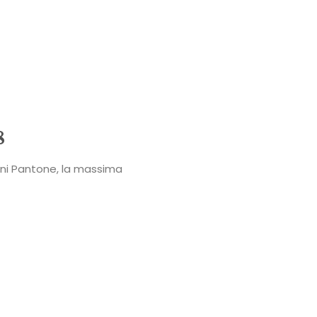
Power
Roberta
Torresan
Meet
8
The
nni Pantone, la massima
Planner
La
Casa
degli