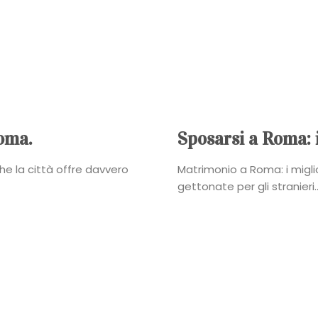
Power
Roberta
Torresan
Meet
oma.
Sposarsi a Roma: 
The
e la città offre davvero
Matrimonio a Roma: i migli
gettonate per gli stranieri..
Planner
La
Casa
degli