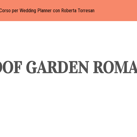
Corso per Wedding Planner con Roberta Torresan
OOF GARDEN ROM