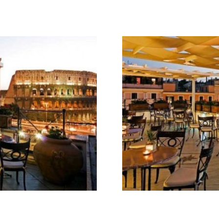
Galateo
Tendenze
Location
Abiti
Sposa
Flower