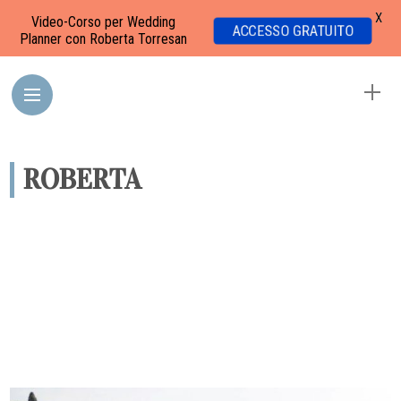
X
Video-Corso per Wedding
ACCESSO GRATUITO
Planner con Roberta Torresan
ROBERTA