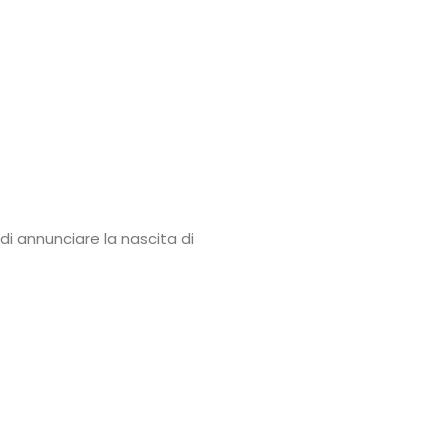
Power
Roberta
Torresan
Meet
The
 di annunciare la nascita di
Planner
La
Casa
degli