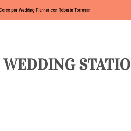
Corso per Wedding Planner con Roberta Torresan
E WEDDING STATI