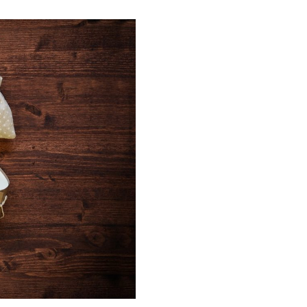
Galateo
Tendenze
Location
Abiti
Sposa
Flower