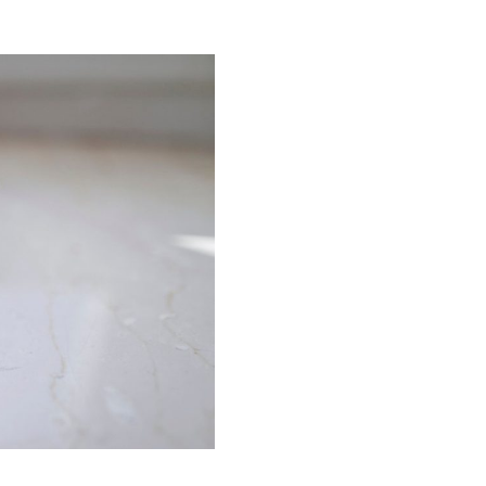
Galateo
Tendenze
Location
Abiti
Sposa
Flower