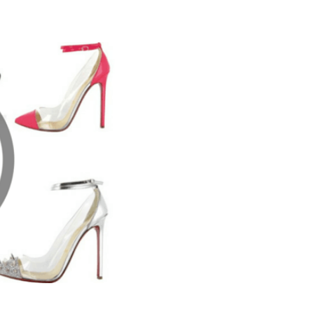
Galateo
Tendenze
Location
Abiti
Sposa
Flower