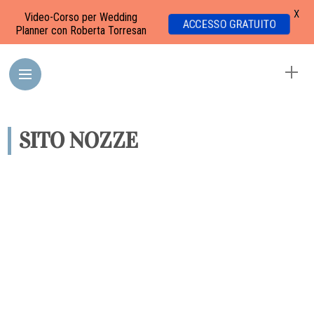
X
Video-Corso per Wedding
ACCESSO GRATUITO
Planner con Roberta Torresan
SITO NOZZE