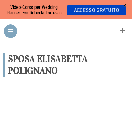
X
Video-Corso per Wedding
ACCESSO GRATUITO
Planner con Roberta Torresan
SPOSA ELISABETTA
POLIGNANO