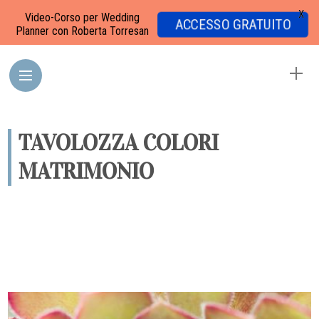
X
Video-Corso per Wedding
ACCESSO GRATUITO
Planner con Roberta Torresan
TAVOLOZZA COLORI
MATRIMONIO