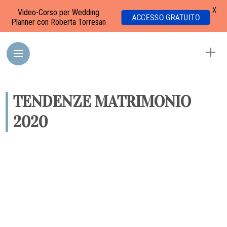
X
Video-Corso per Wedding
ACCESSO GRATUITO
Planner con Roberta Torresan
TENDENZE MATRIMONIO
2020