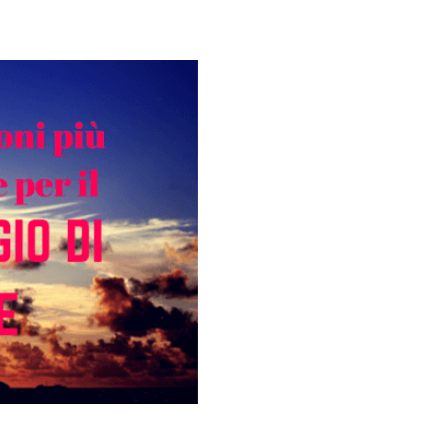
Galateo
Tendenze
Location
Abiti
Sposa
Flower