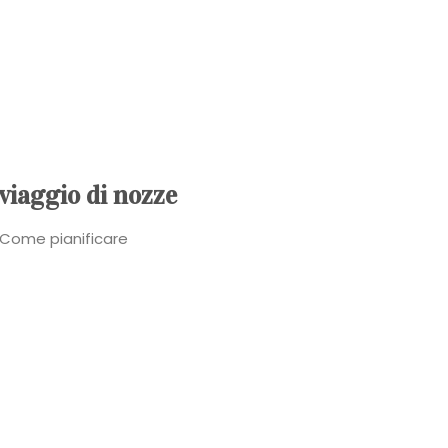
Power
Roberta
Torresan
Meet
 viaggio di nozze
The
 Come pianificare
Planner
La
Casa
degli